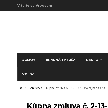
Vitajte vo Vrbovom
DOMOV
ÚRADNÁ TABUĽA
MESTO
VOĽBY
Zmluvy
Kúpna zmluva č. 2-13-24-13 zverejnená dňa 5
ZMLUVY
Kúpna zmluva č. 2-13