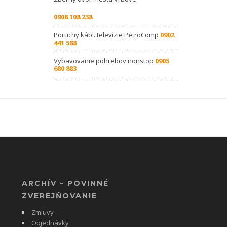
0908 108 238
Poruchy kábl. televízie PetroComp
0902
441 588
Vybavovanie pohrebov nonstop
0905
680 883
ARCHÍV – POVINNÉ
ZVEREJŇOVANIE
Zmluvy
Objednávky