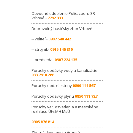
Obvodné oddelenie Polic. zboru SR
Vrbové -
7792 333
Dobrovoľný hasičský zbor Vrbové
-- veliteľ -
0907 540 442
-- strojník-
0915 146 810
-- predseda-
0907 224 135
Poruchy dodávky vody a kanalizácie -
033 7910 286
Poruchy dod. elektriny
0800 111 567
Poruchy dodávky plynu
0850 111 727
Poruchy ver. osvetlenia a mestského
rozhlasu Útv.MH MsÚ
0905 876 814
Zberný dvor mesta Vrbové