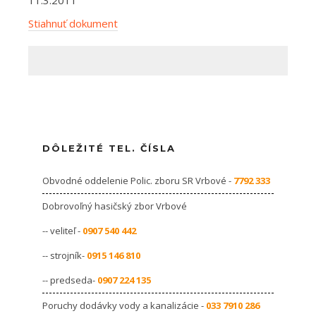
Stiahnuť dokument
DÔLEŽITÉ TEL. ČÍSLA
Obvodné oddelenie Polic. zboru SR Vrbové -
7792 333
Dobrovoľný hasičský zbor Vrbové
-- veliteľ -
0907 540 442
-- strojník-
0915 146 810
-- predseda-
0907 224 135
Poruchy dodávky vody a kanalizácie -
033 7910 286