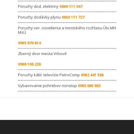
Poruchy dod. elektriny
0800 111 567
Poruchy dodávky plynu
0850 111 727
Poruchy ver. osvetlenia a mestského rozhlasu Útv.MH
MsÚ
0905 876 814
Zberný dvor mesta Vrbové
0908 108 238
Poruchy kábl. televízie PetroComp
0902 441 588
Vybavovanie pohrebov nonstop
0905 680 883