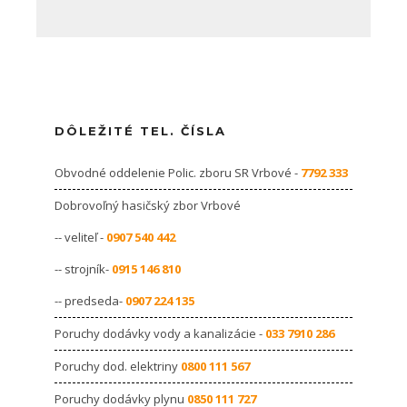
DÔLEŽITÉ TEL. ČÍSLA
Obvodné oddelenie Polic. zboru SR Vrbové -
7792 333
Dobrovoľný hasičský zbor Vrbové
-- veliteľ -
0907 540 442
-- strojník-
0915 146 810
-- predseda-
0907 224 135
Poruchy dodávky vody a kanalizácie -
033 7910 286
Poruchy dod. elektriny
0800 111 567
Poruchy dodávky plynu
0850 111 727