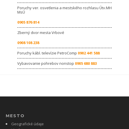
Poruchy ver. osvetlenia a mestského rozhlasu Útv.MH
MsÚ
0905 876 814
Zberný dvor mesta Vrbové
0908 108 238
Poruchy kábl. televízie PetroComp
0902 441 588
Vybavovanie pohrebov nonstop
0905 680 883
MESTO
Geografické údaje