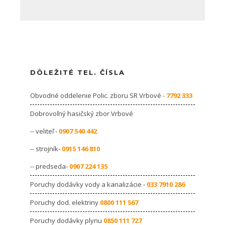
DÔLEŽITÉ TEL. ČÍSLA
Obvodné oddelenie Polic. zboru SR Vrbové -
7792 333
Dobrovoľný hasičský zbor Vrbové
-- veliteľ -
0907 540 442
-- strojník-
0915 146 810
-- predseda-
0907 224 135
Poruchy dodávky vody a kanalizácie -
033 7910 286
Poruchy dod. elektriny
0800 111 567
Poruchy dodávky plynu
0850 111 727