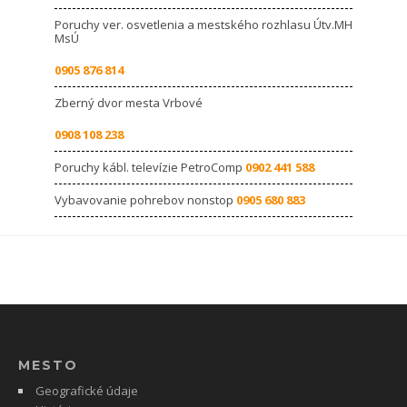
Poruchy ver. osvetlenia a mestského rozhlasu Útv.MH
MsÚ
0905 876 814
Zberný dvor mesta Vrbové
0908 108 238
Poruchy kábl. televízie PetroComp
0902 441 588
Vybavovanie pohrebov nonstop
0905 680 883
MESTO
Geografické údaje