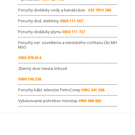
Poruchy dodávky vody a kanalizácie -
033 7910 286
Poruchy dod. elektriny
0800 111 567
Poruchy dodávky plynu
0850 111 727
Poruchy ver. osvetlenia a mestského rozhlasu Útv.MH
MsÚ
0905 876 814
Zberný dvor mesta Vrbové
0908 108 238
Poruchy kábl. televízie PetroComp
0902 441 588
Vybavovanie pohrebov nonstop
0905 680 883