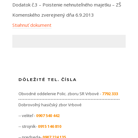
Dodatok č.3 – Poistenie nehnuteľného majetku – ZŠ
Komenského zverejnený dňa 6.9.2013
Stiahnuť dokument
DÔLEŽITÉ TEL. ČÍSLA
Obvodné oddelenie Polic. zboru SR Vrbové -
7792 333
Dobrovoľný hasičský zbor Vrbové
-- veliteľ -
0907 540 442
-- strojník-
0915 146 810
-- predseda-
0907 224 135