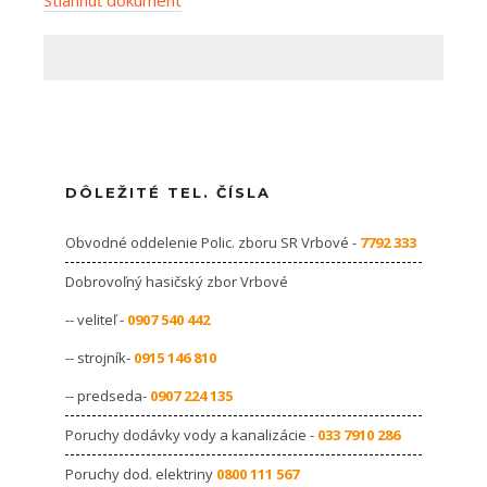
DÔLEŽITÉ TEL. ČÍSLA
Obvodné oddelenie Polic. zboru SR Vrbové -
7792 333
Dobrovoľný hasičský zbor Vrbové
-- veliteľ -
0907 540 442
-- strojník-
0915 146 810
-- predseda-
0907 224 135
Poruchy dodávky vody a kanalizácie -
033 7910 286
Poruchy dod. elektriny
0800 111 567