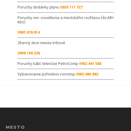
Poruchy dodávky plynu
0850 111 727
Poruchy ver. osvetlenia a mestského rozhlasu Útv.MH
MsÚ
0905 876 814
Zberný dvor mesta Vrbové
0908 108 238
Poruchy kábl. televízie PetroComp
0902 441 588
Vybavovanie pohrebov nonstop
0905 680 883
MESTO