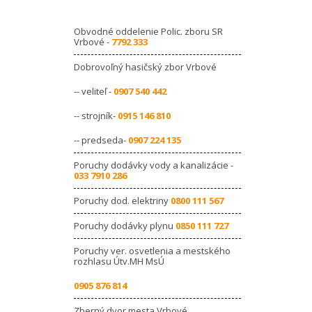
Obvodné oddelenie Polic. zboru SR
Vrbové -
7792 333
Dobrovoľný hasičský zbor Vrbové
-- veliteľ -
0907 540 442
-- strojník-
0915 146 810
-- predseda-
0907 224 135
Poruchy dodávky vody a kanalizácie -
033 7910 286
Poruchy dod. elektriny
0800 111 567
Poruchy dodávky plynu
0850 111 727
Poruchy ver. osvetlenia a mestského
rozhlasu Útv.MH MsÚ
0905 876 814
Zberný dvor mesta Vrbové