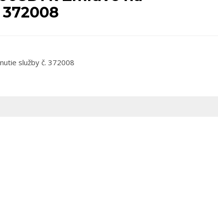
. 372008
utie služby č. 372008