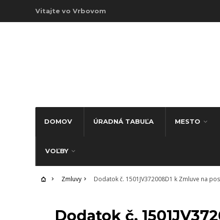
Vitajte vo Vrbovom
DOMOV
ÚRADNÁ TABUĽA
MESTO
VOĽBY
Zmluvy
Dodatok č. 1501JV372008D1 k Zmluve na posk
ZMLUVY
Dodatok č. 1501JV37