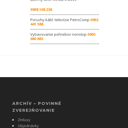
0908 108 238
Poruchy kábl. televízie PetroComp
0902
441 588
Vybavovanie pohrebov nonstop
0905
680 883
ARCHÍV – POVINNÉ
ZVEREJŇOVANIE
Zmluvy
Objednávky