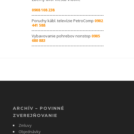
0908 108 238
Poruchy kábl. televízie PetroComp
0902
441 588
Vybavovanie pohrebov nonstop
0905
680 883
ARCHÍV – POVINNÉ
ZVEREJŇOVANIE
Zmluvy
Objednávky