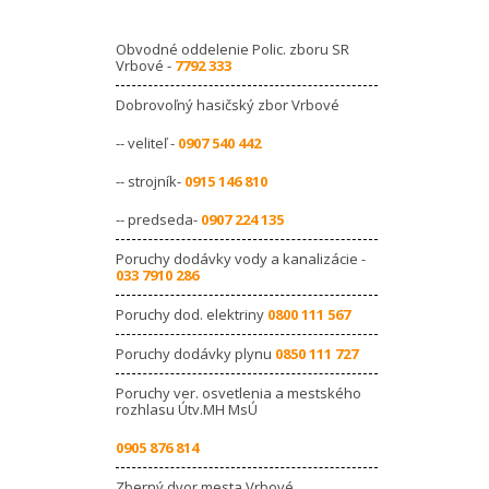
Obvodné oddelenie Polic. zboru SR
Vrbové -
7792 333
Dobrovoľný hasičský zbor Vrbové
-- veliteľ -
0907 540 442
-- strojník-
0915 146 810
-- predseda-
0907 224 135
Poruchy dodávky vody a kanalizácie -
033 7910 286
Poruchy dod. elektriny
0800 111 567
Poruchy dodávky plynu
0850 111 727
Poruchy ver. osvetlenia a mestského
rozhlasu Útv.MH MsÚ
0905 876 814
Zberný dvor mesta Vrbové