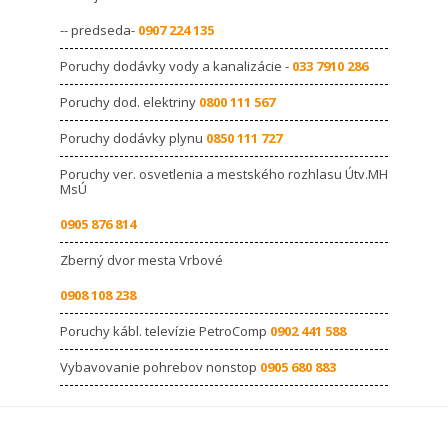
-- predseda-
0907 224 135
Poruchy dodávky vody a kanalizácie -
033 7910 286
Poruchy dod. elektriny
0800 111 567
Poruchy dodávky plynu
0850 111 727
Poruchy ver. osvetlenia a mestského rozhlasu Útv.MH
MsÚ
0905 876 814
Zberný dvor mesta Vrbové
0908 108 238
Poruchy kábl. televízie PetroComp
0902 441 588
Vybavovanie pohrebov nonstop
0905 680 883