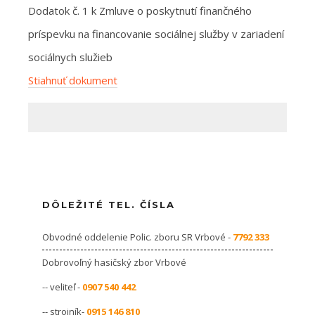
Dodatok č. 1 k Zmluve o poskytnutí finančného
príspevku na financovanie sociálnej služby v zariadení
sociálnych služieb
Stiahnuť dokument
DÔLEŽITÉ TEL. ČÍSLA
Obvodné oddelenie Polic. zboru SR Vrbové -
7792 333
Dobrovoľný hasičský zbor Vrbové
-- veliteľ -
0907 540 442
-- strojník-
0915 146 810