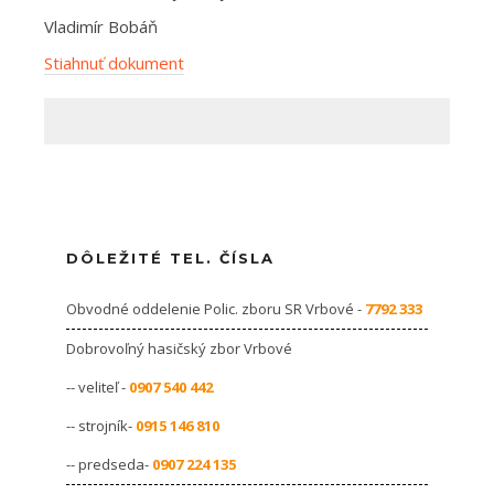
Vladimír Bobáň
Stiahnuť dokument
DÔLEŽITÉ TEL. ČÍSLA
Obvodné oddelenie Polic. zboru SR Vrbové -
7792 333
Dobrovoľný hasičský zbor Vrbové
-- veliteľ -
0907 540 442
-- strojník-
0915 146 810
-- predseda-
0907 224 135