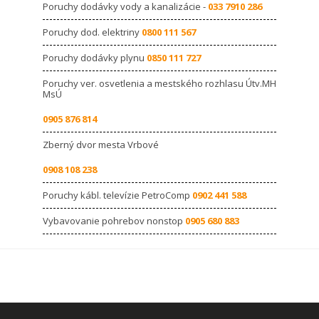
Poruchy dodávky vody a kanalizácie -
033 7910 286
Poruchy dod. elektriny
0800 111 567
Poruchy dodávky plynu
0850 111 727
Poruchy ver. osvetlenia a mestského rozhlasu Útv.MH
MsÚ
0905 876 814
Zberný dvor mesta Vrbové
0908 108 238
Poruchy kábl. televízie PetroComp
0902 441 588
Vybavovanie pohrebov nonstop
0905 680 883