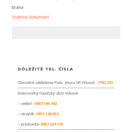
brána
Stiahnuť dokument
DÔLEŽITÉ TEL. ČÍSLA
Obvodné oddelenie Polic. zboru SR Vrbové -
7792 333
Dobrovoľný hasičský zbor Vrbové
-- veliteľ -
0907 540 442
-- strojník-
0915 146 810
-- predseda-
0907 224 135