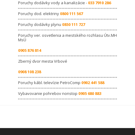
Poruchy dodávky vody a kanalizácie -
033 7910 286
Poruchy dod. elektriny
0800 111 567
Poruchy dodávky plynu
0850 111 727
Poruchy ver. osvetlenia a mestského rozhlasu Útv.MH
MsÚ
0905 876 814
Zberný dvor mesta Vrbové
0908 108 238
Poruchy kábl. televízie PetroComp
0902 441 588
Vybavovanie pohrebov nonstop
0905 680 883