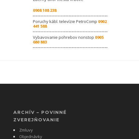
0908 108 238
Poruchy kábl. televízie PetroComp
0902
441 588
Vybavovanie pohrebov nonstop
0905
680 883
ARCHÍV – POVINNÉ
ZVEREJŇOVANIE
Zmluvy
Objednávky