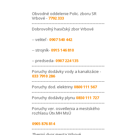
Obvodné oddelenie Polic. zboru SR
Vrbové -
7792 333
Dobrovoľný hasičský zbor Vrbové
-- veliteľ -
0907 540 442
-- strojník-
0915 146 810
-- predseda-
0907 224 135
Poruchy dodávky vody a kanalizácie -
033 7910 286
Poruchy dod. elektriny
0800 111 567
Poruchy dodávky plynu
0850 111 727
Poruchy ver. osvetlenia a mestského
rozhlasu Útv.MH MsÚ
0905 876 814
Zberný dvor mesta Vrbové